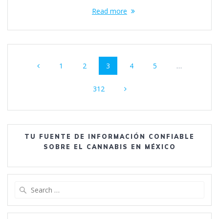
Read more
Posts
Page
Page
Page
Page
Page
1
2
3
4
5
…
navigation
Page
312
TU FUENTE DE INFORMACIÓN CONFIABLE
SOBRE EL CANNABIS EN MÉXICO
Search
for: