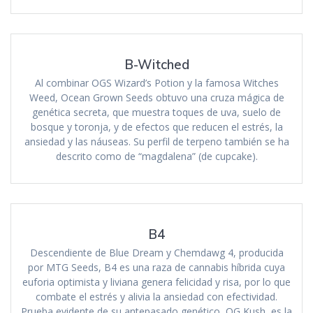
B-Witched
Al combinar OGS Wizard’s Potion y la famosa Witches
Weed, Ocean Grown Seeds obtuvo una cruza mágica de
genética secreta, que muestra toques de uva, suelo de
bosque y toronja, y de efectos que reducen el estrés, la
ansiedad y las náuseas. Su perfil de terpeno también se ha
descrito como de “magdalena” (de cupcake).
B4
Descendiente de Blue Dream y Chemdawg 4, producida
por MTG Seeds, B4 es una raza de cannabis híbrida cuya
euforia optimista y liviana genera felicidad y risa, por lo que
combate el estrés y alivia la ansiedad con efectividad.
Prueba evidente de su antepasado genético, OG Kush, es la