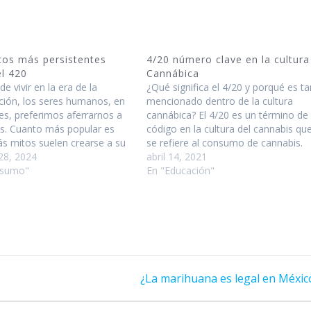
tos más persistentes
4/20 número clave en la cultura
el 420
Cannábica
de vivir en la era de la
¿Qué significa el 4/20 y porqué es ta
ción, los seres humanos, en
mencionado dentro de la cultura
es, preferimos aferrarnos a
cannábica? El 4/20 es un término de
os. Cuanto más popular es
código en la cultura del cannabis qu
ás mitos suelen crearse a su
se refiere al consumo de cannabis.
r. Entre los mitos más
28, 2024
En 1975, 5 estudiantes de secundari
abril 14, 2021
ntes sobre el 420 están, por
nsumo"
en San Rafael California High School
En "Educación"
 la creencia de que es el
fumaban palo blanco y utilizaron…
años…
Next
¿La marihuana es legal en Méxic
post: