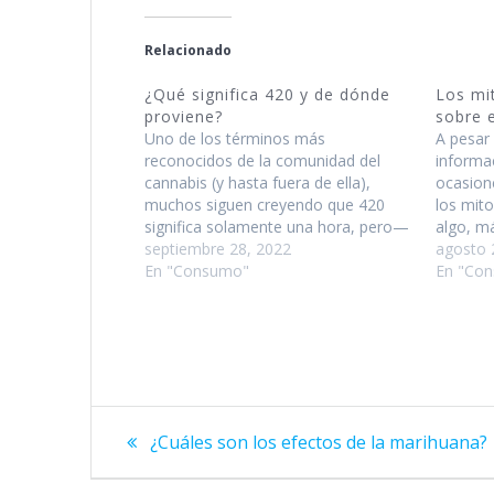
Relacionado
¿Qué significa 420 y de dónde
Los mi
proviene?
sobre 
Uno de los términos más
A pesar 
reconocidos de la comunidad del
informa
cannabis (y hasta fuera de ella),
ocasion
muchos siguen creyendo que 420
los mit
significa solamente una hora, pero—
algo, m
aunque ese haya sido su origen—la
septiembre 28, 2022
alrededo
agosto 
realidad es otra. Sigue leyendo para
En "Consumo"
persiste
En "Co
aprender qué significa 420 y de
ejemplo,
dónde proviene. ¿Es una hora?
cumple
Generalmente se…
Navegación
Previous
¿Cuáles son los efectos de la marihuana?
post:
de