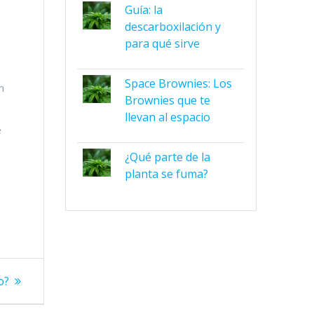
Guía: la
descarboxilación y
para qué sirve
Space Brownies: Los
n
Brownies que te
llevan al espacio
e
¿Qué parte de la
a
,
planta se fuma?
o?