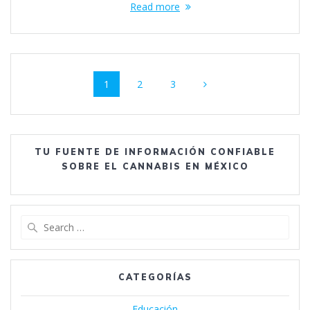
Read more
Posts
Page
Page
Page
1
2
3
navigation
TU FUENTE DE INFORMACIÓN CONFIABLE
SOBRE EL CANNABIS EN MÉXICO
Search
for:
CATEGORÍAS
Educación